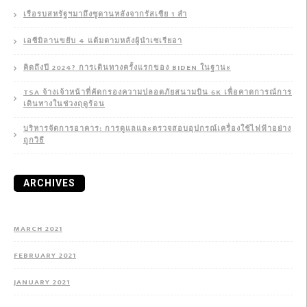
เรือรบสหรัฐฯมาถึงซูดานหลังจากรัสเซีย 1 ลำ
เอซีมิลานขยับ 4 แต้มตามหลังผู้นำเซเรียอา
คิดถึงปี 2024? การเดินทางครั้งแรกของ BIDEN ในฐานะ
TSA จ้างเจ้าหน้าที่คัดกรองความปลอดภัยสนามบิน 6K เพื่อคาดการณ์การ
เดินทางในช่วงฤดูร้อน
บริหารจัดการอาคาร: การดูแลและตรวจสอบอุปกรณ์เครื่องใช้ไฟฟ้าอย่าง
ถูกวิธี
ARCHIVES
MARCH 2021
FEBRUARY 2021
JANUARY 2021