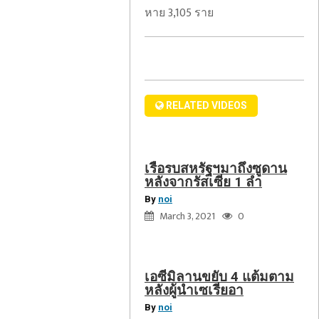
ถึง
หาย 3,105 ราย
ซี
ซูดาน
มิ
หลัง
ลาน
จาก
ขยับ
รัสเซีย
4
1
แต้ม
RELATED VIDEOS
ลำ
ตาม
หลัง
คิดถึง
ผู้
ปี
เรือรบสหรัฐฯมาถึงซูดาน
นำ
2024?
หลังจากรัสเซีย 1 ลำ
เซ
การ
By
noi
เรี
เดิน
March 3, 2021
0
ยอา
ทาง
ครั้ง
แรก
เอซีมิลานขยับ 4 แต้มตาม
ของ
หลังผู้นำเซเรียอา
Biden
By
noi