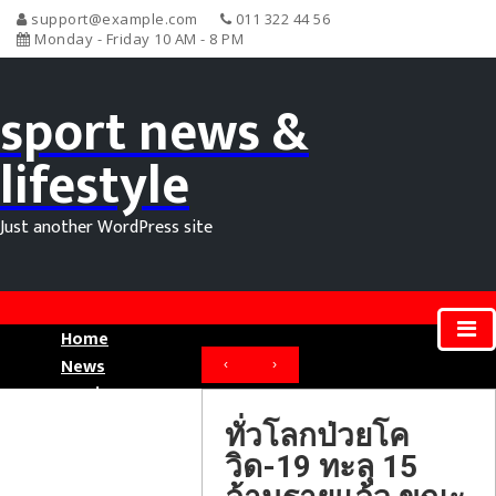
support@example.com
011 322 44 56
Monday - Friday 10 AM - 8 PM
sport news &
lifestyle
Just another WordPress site
Home
News
‹
›
Movie News
Sport News
ทั่วโลกป่วยโค
วิด-19 ทะลุ 15